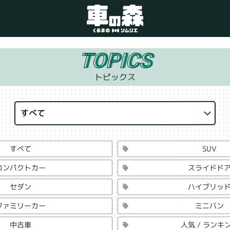
TOPICS
トピックス
車検・整備のお問い合わせ
すべて
0800-080-1777
SUV
すべて
スライドド
コンパクトカー
ご希望の店舗をタップしてください。
ハイブリッ
セダン
ミニバン
ファミリーカー
車の森
0800-830-3347
なかもず店
人気 / ランキ
中古車