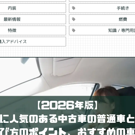
手続き
内装
閉じる
燃費
最新情報
知識 / 専門用
特徴
購入アドバイス