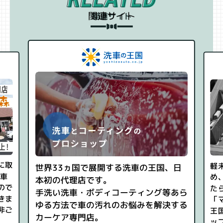
関連サイト
に取
軽
世界33ヵ国で展開する洗車の王国、日
動車
め
本初の代理店です。
ので
た
手洗い洗車・ボディコーティング等あら
きま
「
ゆる方法で車の汚れのお悩みを解決する
非ご
王
カーケア専門店。
ッ