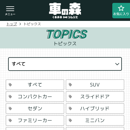
お気に入り
トピックス
トップ
TOPICS
トピックス
車検・整備のお問い合わせ
0800-080-1777
すべて
SUV
すべて
ご希望の店舗をタップしてください。
スライドドア
コンパクトカー
車の森
ハイブリッド
セダン
0800-830-3347
なかもず店
ミニバン
ファミリーカー
閉じる