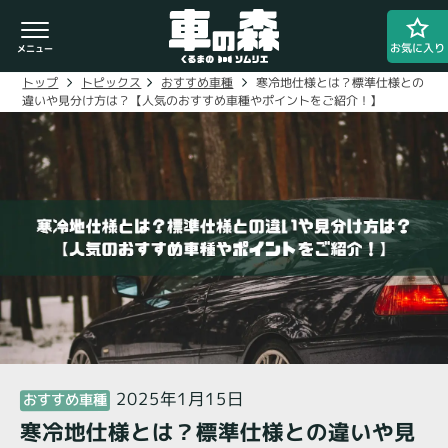
お気に入り
寒冷地仕様とは？標準仕様との
おすすめ車種
トピックス
トップ
違いや見分け方は？【人気のおすすめ車種やポイントをご紹介！】
車検・整備のお問い合わせ
0800-080-1777
ご希望の店舗をタップしてください。
車の森
0800-830-3347
なかもず店
2025年1月15日
おすすめ車種
寒冷地仕様とは？標準仕様との違いや見
閉じる