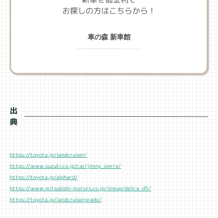
お探しの方はこちらから！
車の森 新車館
出
典
https://toyota.jp/landcruiser/
https://www.suzuki.co.jp/car/jimny_sierra/
https://toyota.jp/alphard/
https://www.mitsubishi-motors.co.jp/lineup/delica_d5/
https://toyota.jp/landcruiserprado/