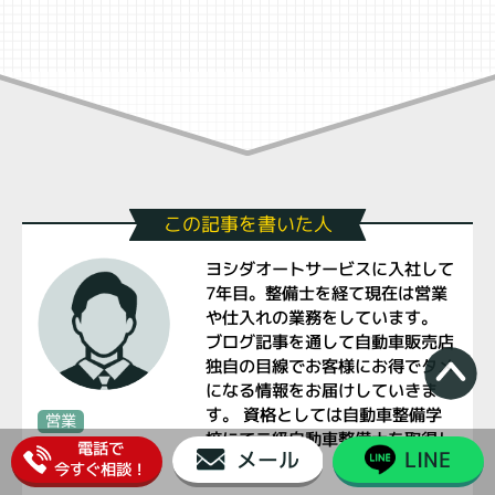
この記事を書いた人
ヨシダオートサービスに入社して
7年目。整備士を経て現在は営業
や仕入れの業務をしています。
ブログ記事を通して自動車販売店
独自の目線でお客様にお得でタメ
になる情報をお届けしていきま
す。 資格としては自動車整備学
営業
校にて二級自動車整備士を取得し
電話で
森田龍太朗
メール
LINE
ております。
今すぐ相談！
Ryutaro Morita