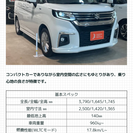
コンパクトカーでありながら室内空間の広さにもゆとりがあり、乗り
心地の良さが特徴です。
基本スペック
全長/全幅/全高 ㎜
3,790/1,645/1,745
室内寸法 ㎜
2,500/1,420/1,365
最低地上高
140㎜
車両重量
960㎏~
燃費性能(WLTCモード)
17.8km/L~