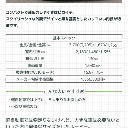
コンパクトで運転のしやすさはピカイチ。
スタイリッシュな外観デザインと黒を基調としたカッコいい内装が特
徴です。
基本スペック
全長/全幅/全高 ㎜
3,700(3,705)/1,670/1,735
室内寸法 ㎜
2,180/1,480/1,355
最低地上高
130㎜
車両重量
1.080㎏~
燃費性能(WLTCモード)
16.8km/L~
メーカー希望小売価格
1,566,500円~
こんな人におすすめ
・軽自動車では小さい、５人乗りをお探しの方
・小回り重視の方
軽自動車では物足りないけれど、大きな車は必要ないと
いった方に最適なサイズをしたルーミー。