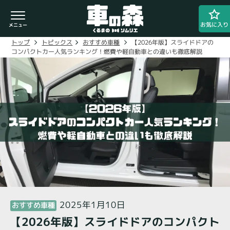
お気に入り
【2026年版】スライドドアの
おすすめ車種
トピックス
トップ
コンパクトカー人気ランキング！燃費や軽自動車との違いも徹底解説
車検・整備のお問い合わせ
0800-080-1777
ご希望の店舗をタップしてください。
車の森
0800-830-3347
なかもず店
2025年1月10日
おすすめ車種
【2026年版】スライドドアのコンパクト
閉じる