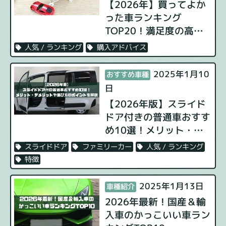
【2026年】買ってよか
った車ランキング
TOP20！満足度の高い
車種の特徴や選び方を解
購入アドバイス
人気 / ランキング
説
2025年1月10
おすすめ車種
日
【2026年版】スライド
ドア付きの普通車おすす
め10選！メリット・デ
メリットや選び方のポイ
人気 / ランキング
ファミリーカー
スライドドア
ントを解説
特徴
2025年1月13日
車種紹介
2026年最新！国産＆輸
入車のかっこいい車ラン