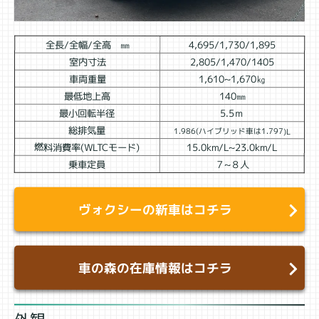
全長/全幅/全高 ㎜
4,695/1,730/1,895
室内寸法
2,805/1,470/1405
車両重量
1,610~1,670㎏
最低地上高
140㎜
最小回転半径
5.5ｍ
総排気量
1.986(ハイブリッド車は1.797)L
燃料消費率(WLTCモード)
15.0km/L~23.0km/L
乗車定員
７~８人
ヴォクシーの新車はコチラ
車の森の在庫情報はコチラ