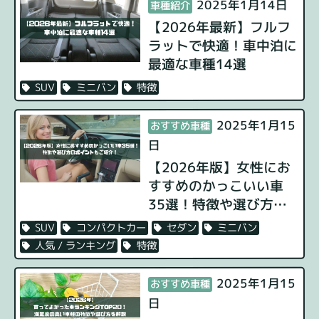
2025年1月14日
車種紹介
【2026年最新】フルフ
ラットで快適！車中泊に
最適な車種14選
特徴
ミニバン
SUV
2025年1月15
おすすめ車種
日
【2026年版】女性にお
すすめのかっこいい車
35選！特徴や選び方の
ポイントもご紹介！
ミニバン
セダン
コンパクトカー
SUV
特徴
人気 / ランキング
2025年1月15
おすすめ車種
日