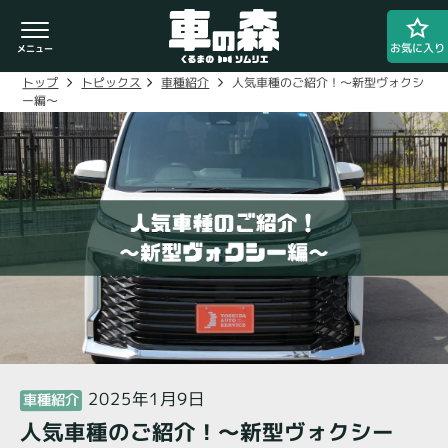
お気に入り
人気車種のご紹介！〜新型ヴォクシ
車種紹介
トピックス
トップ
ー編〜
車検・整備のお問い合わせ
0800-080-1777
ご希望の店舗をタップしてください。
車の森
0800-830-3347
なかもず店
2025年1月9日
車種紹介
人気車種のご紹介！〜新型ヴォクシー
閉じる