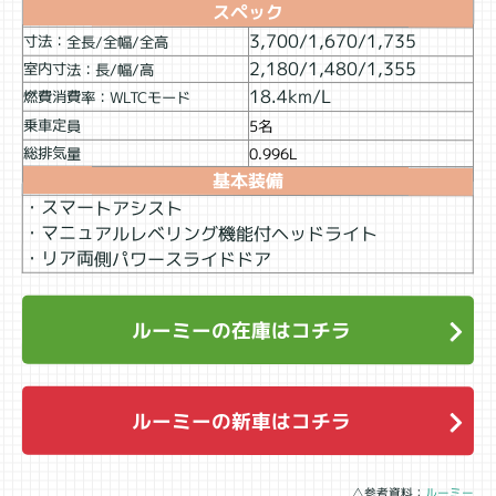
スペック
3,700/1,670/1,735
寸法：全長/全幅/全高
2,180/1,480/1,355
室内寸法：長/幅/高
18.4km/L
燃費消費率：WLTCモード
乗車定員
5名
総排気量
0.996L
基本装備
・スマートアシスト
・マニュアルレベリング機能付ヘッドライト
・リア両側パワースライドドア
ルーミーの在庫はコチラ
ルーミーの新車はコチラ
△参考資料：
ルーミー