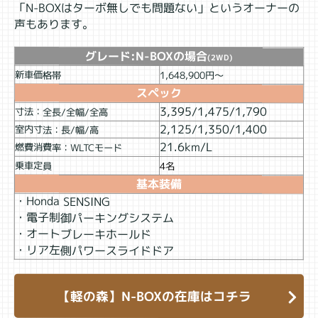
「N-BOXはターボ無しでも問題ない」というオーナーの
声もあります。
グレード:N-BOXの場合
(2WD)
新車価格帯
1,648,900円～
スペック
3,395/1,475/1,790
寸法：全長/全幅/全高
2,125/1,350/1,400
室内寸法：長/幅/高
21.6km/L
燃費消費率：WLTCモード
乗車定員
4名
基本装備
・Honda SENSING
・電子制御パーキングシステム
・オートブレーキホールド
・リア左側パワースライドドア
【軽の森】N-BOXの在庫はコチラ