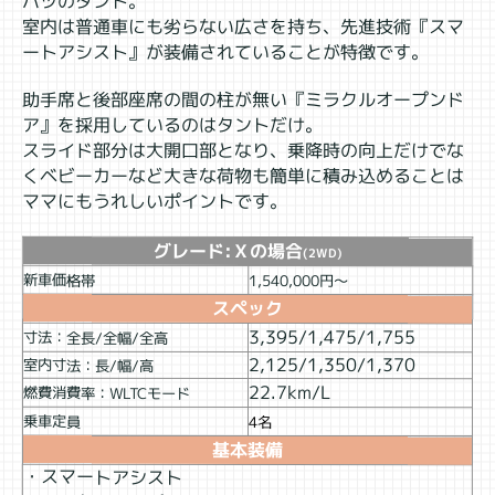
ハツのタント。
室内は普通車にも劣らない広さを持ち、先進技術『スマ
ートアシスト』が装備されていることが特徴です。
助手席と後部座席の間の柱が無い『ミラクルオープンド
ア』を採用しているのはタントだけ。
スライド部分は大開口部となり、乗降時の向上だけでな
くベビーカーなど大きな荷物も簡単に積み込めることは
ママにもうれしいポイントです。
グレード:Ｘの場合
(2WD)
新車価格帯
1,540,000円～
スペック
3,395/1,475/1,755
寸法：全長/全幅/全高
2,125/1,350/1,370
室内寸法：長/幅/高
22.7km/L
燃費消費率：WLTCモード
乗車定員
4名
基本装備
・スマートアシスト