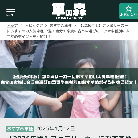
お気に入り
【2026年版】ファミリーカー
おすすめ車種
トピックス
トップ
におすすめの人気車種12選！自分の家族に合う車選びのコツや車種別のお
すすめポイントをご紹介！
車検・整備のお問い合わせ
0800-080-1777
ご希望の店舗をタップしてください。
車の森
0800-830-3347
なかもず店
2025年1月12日
おすすめ車種
閉じる