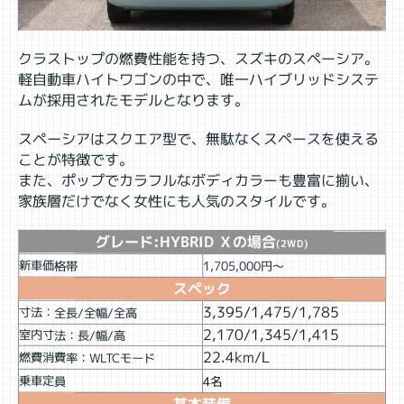
クラストップの燃費性能を持つ、スズキのスペーシア。
軽自動車ハイトワゴンの中で、唯一ハイブリッドシステ
ムが採用されたモデルとなります。
スペーシアはスクエア型で、無駄なくスペースを使える
ことが特徴です。
また、ポップでカラフルなボディカラーも豊富に揃い、
家族層だけでなく女性にも人気のスタイルです。
グレード:HYBRID Ｘの場合
(2WD)
新車価格帯
1,705,000円～
スペック
3,395/1,475/1,785
寸法：全長/全幅/全高
2,170/1,345/1,415
室内寸法：長/幅/高
22.4km/L
燃費消費率：WLTCモード
乗車定員
4名
基本装備