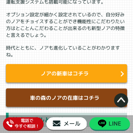
運転支援システムも搭載可能になっています。
オプション設定が細かく設定されているので、自分好み
のノアをチョイスすることができ機能性にこだわりたい
方はとことんこだわることが出来るのも新型ノアの特徴
と言えるでしょう。
時代とともに、ノアも進化していることがわかります
ね。
ノアの新車はコチラ
車の森のノアの在庫はコチラ
競合モデルと比較
電話で
メール
LINE
今すぐ相談！