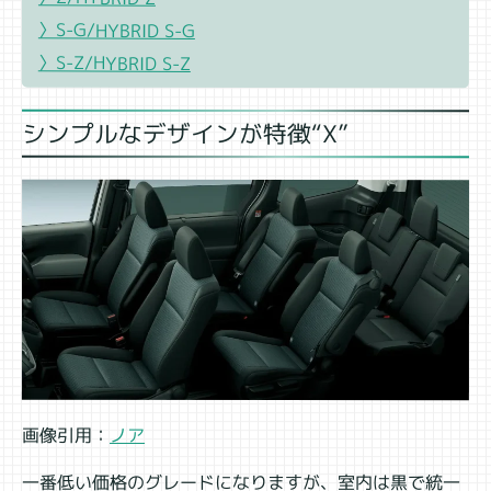
〉S-G/HYBRID S-G
〉S-Z/HYBRID S-Z
シンプルなデザインが特徴“X”
画像引用：
ノア
一番低い価格のグレードになりますが、室内は黒で統一