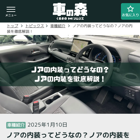
お気に入り
ノアの内装ってどうなの？ノアの内
車種紹介
トピックス
トップ
装を徹底解説！
車検・整備のお問い合わせ
0800-080-1777
ご希望の店舗をタップしてください。
車の森
0800-830-3347
なかもず店
2025年1月10日
車種紹介
ノアの内装ってどうなの？ノアの内装を
閉じる