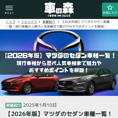
お気に入り
【2026年版】マツダのセダン車種
車種紹介
トピックス
トップ
一覧！現行車種から歴代人気車種まで魅力やおすすめポイントを解説！
車検・整備のお問い合わせ
0800-080-1777
ご希望の店舗をタップしてください。
車の森
0800-830-3347
なかもず店
2025年1月10日
車種紹介
【2026年版】マツダのセダン車種一覧！
閉じる