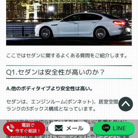
ここではセダンに関するよくある質問をご紹介します。
Q1.セダンは安全性が高いのか？
A.他のボディタイプより安全性は高い。
セダンは、エンジンルーム(ボンネット)、居室空間、ト
ランクの3ボックス構成となっています。
3つは完全に仕切られているため、互いに影響を受けに
電話で
メール
LINE
くいという特徴があります。ですから事故などで前方や
今すぐ相談！
後方から衝撃を受けても、ボンネットやトランクで衝撃