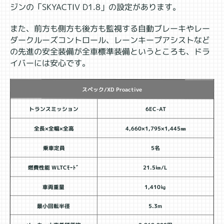
ジンの「SKYACTIV D1.8」の設定があります。
また、前方も側方も後方も監視する自動ブレーキやレー
ダークルーズコントロール、レーンキープアシストなど
の先進の安全装備が全車標準装備というところも、ドラ
イバーには安心です。
スペック/XD Proactive
トランスミッション
6EC
-AT
全長×全幅×全高
4,660×1,795×1,445㎜
乗車定員
5名
燃費性能 WLTCﾓｰﾄﾞ
21.5㎞/L
車両重量
1,410㎏
最小回転半径
5.3m