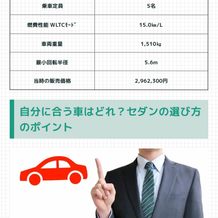
乗車定員
5名
燃費性能 WLTCﾓｰﾄﾞ
15.0㎞/L
車両重量
1,510㎏
最小回転半径
5.6m
当時の販売価格
2,962,300円
自分に合う車はどれ？セダンの選び方
のポイント