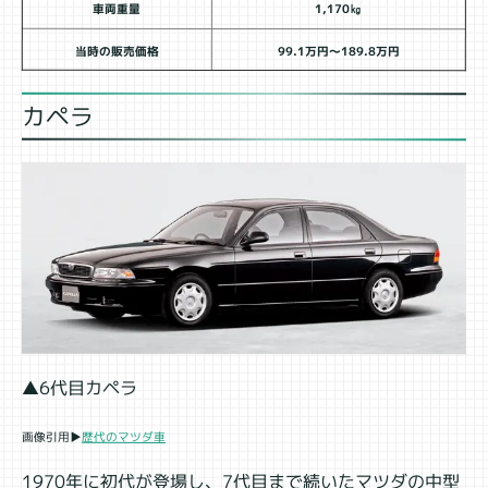
車両重量
1,170㎏
当時の販売価格
99.1万円～189.8万円
カペラ
▲6代目カペラ
画像引用▶
歴代のマツダ車
1970年に初代が登場し、7代目まで続いたマツダの中型