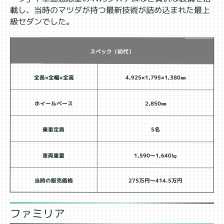
載し、当時のマツダが持つ最新技術が詰め込まれた最上
級セダンでした。
スペック（初代）
全長×全幅×全高
4,925×1,795×1,380㎜
ホイールベース
2,850㎜
乗車定員
5名
車両重量
1,590～1,640㎏
当時の販売価格
275万円～414.5万円
ファミリア