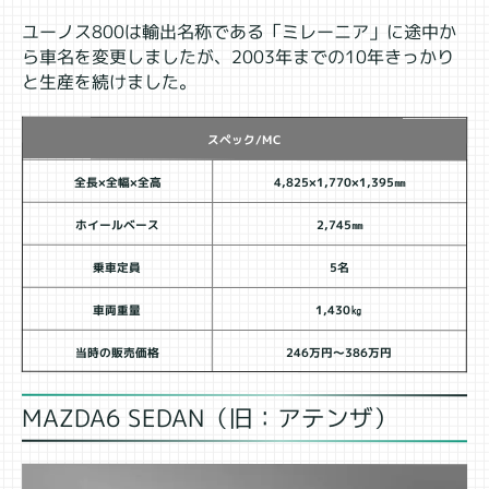
ユーノス800は輸出名称である「ミレーニア」に途中か
ら車名を変更しましたが、2003年までの10年きっかり
と生産を続けました。
スペック/MC
全長×全幅×全高
4,825×1,770×1,395㎜
ホイールベース
2,745㎜
乗車定員
5名
車両重量
1,430㎏
当時の販売価格
246万円～386万円
MAZDA6 SEDAN（旧：アテンザ）