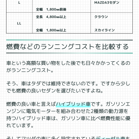
L
MAZDA3セダン
全幅 1,800㎜前後
全長 4,800㎜以上
クラウン
LL
全幅 1,800㎜以上
スカイライン
燃費などのランニングコストを比較する
車という高額な買い物をした後でも日々かかってくるの
がランニングコスト。
そう、車はタダでは維持できないのです。ですから少し
でも燃費の良いセダンを選びたいですよね。
燃費の良い車と言えば
ハイブリッド車
です。ガソリンエ
ンジンに電気モーターを組み合わせた2種類の動力源を
持つハイブリッド車は、ガソリン車に比べ燃費性能に優
れています。
そしてマツダの車に多く設定されている
ディーゼル車
も