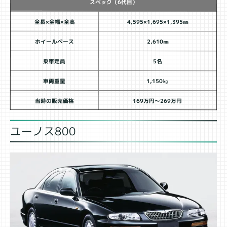
スペック（6代目）
全長×全幅×全高
4,595×1,695×1,395㎜
ホイールベース
2,610㎜
乗車定員
5名
車両重量
1,150㎏
当時の販売価格
169万円～269万円
ユーノス800