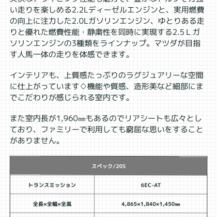
い走りを楽しめる2.2Lディーゼルエンジンと、実用燃費
の向上に注力した2.0Lガソリンエンジン、ゆとりある走
りと優れた燃費性能・静粛性を同時に実現する2.5Ｌガ
ソリンエンジンの3種類をラインナップ。マツダが目指
す人馬一体の走りを体感できます。
インテリアも、上質感たっぷりのラグジュアリーな空間
に仕上がっています♢機能や質感、造形美など細部にま
でこだわりが感じられる室内です。
また室内長が1,960㎜もあるのでリアシートも広々とし
ており、ファミリーで利用しても窮屈な思いをすること
がありません。
スペック/20S
トランスミッション
6EC
-AT
全長×全幅×全高
4,865×1,840×1,450㎜