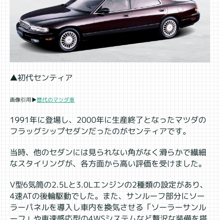
▲初代センティア
画像引用▶
歴代のマツダ車
1991年に登場し、2000年に生産終了となったマツダの
フラッグシップセダンだったのがセンティアです。
当時、他のセダンには見られない角がなく滑らかで繊細
なスタイリングが、各方面から高い評価を受けました。
V型6気筒の2.5Lと3.0Lエンジンの2種類の設定があり、
4速ATの後輪駆動でした。また、サンルーフ部分にソー
ラーパネルを導入し車内を換気させる「ソーラーサンル
ーフ」や車速感応型の4WSシステムなど贅沢な装備を搭