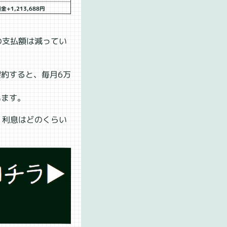
金+1,213,688円
の支払額は減ってい
契約すると、毎月6万
います。
、利息はどのくらい