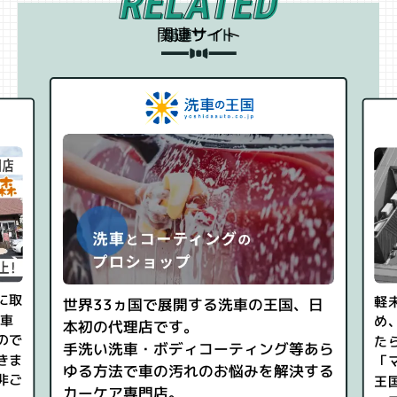
関連サイト
オ
、日
軽未使用車を中心とした店舗販売をはじ
カ
め、お客様の求める”カーライフにあっ
1
あら
たらいいな”を「軽の森」「車の森」
ロ
する
「マッハ車検」「ピッカーズ」「洗車の
く
王国」「車の森新車館」が全てワンスト