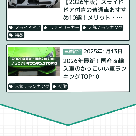
【2026年版】スライド
ドア付きの普通車おすす
め10選！メリット・デ
メリットや選び方のポイ
人気 / ランキング
ファミリーカー
スライドドア
ントを解説
特徴
2025年1月13日
車種紹介
2026年最新！国産＆輸
入車のかっこいい車ラン
キングTOP10
特徴
人気 / ランキング