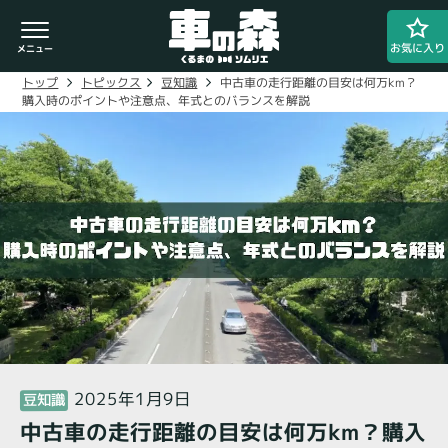
お気に入り
中古車の走行距離の目安は何万km？
豆知識
トピックス
トップ
購入時のポイントや注意点、年式とのバランスを解説
車検・整備のお問い合わせ
0800-080-1777
ご希望の店舗をタップしてください。
車の森
0800-830-3347
なかもず店
2025年1月9日
豆知識
中古車の走行距離の目安は何万km？購入
閉じる