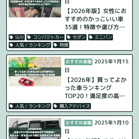
日
【2026年版】女性にお
すすめのかっこいい車
35選！特徴や選び方の
ポイントもご紹介！
ミニバン
セダン
コンパクトカー
SUV
特徴
人気 / ランキング
2025年1月15
おすすめ車種
日
【2026年】買ってよか
った車ランキング
TOP20！満足度の高い
車種の特徴や選び方を解
購入アドバイス
人気 / ランキング
説
2025年1月10
おすすめ車種
日