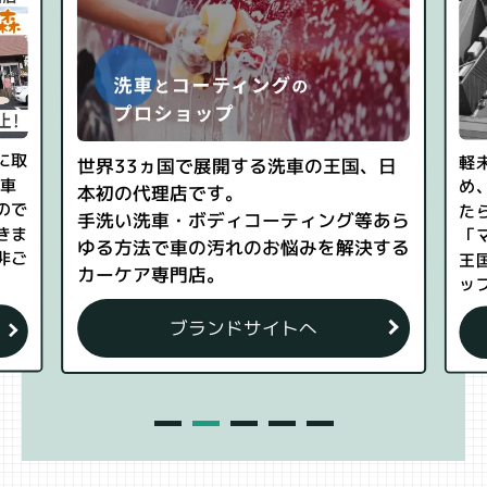
王国、日
軽未使用車を中心とした店舗販売をはじ
め、お客様の求める”カーライフにあっ
グ等あら
たらいいな”を「軽の森」「車の森」
解決する
「マッハ車検」「ピッカーズ」「洗車の
王国」「車の森新車館」が全てワンスト
ップで解決します。
ブランドサイトへ