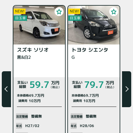
NEW!
NEW!
NEW
目玉車
目玉車
目玉
トヨタ シエンタ
ト
スズキ ソリオ
カ
黒&白2
G
59.7
79.7
支払い
支払い
支払
万円
万円
総額
総額
総額
（税込）
（税込）
49.7万円
69.7万円
本体価格
本体価格
本体
10万円
10万円
諸費用
諸費用
諸
整備無
整備無
法定整備
法定整備
法定
H27/02
H28/06
年式
年式
年式