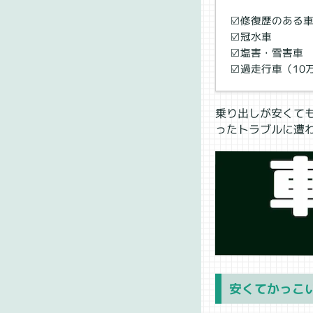
☑修復歴のある
☑冠水車
☑塩害・雪害車
☑過走行車（10
乗り出しが安くて
ったトラブルに遭
安くてかっこ