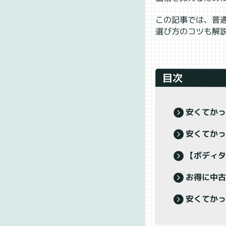
この記事では、普
選び方のコツも解
目次
安くてか
安くてか
【ボディ
お得に中
安くてか