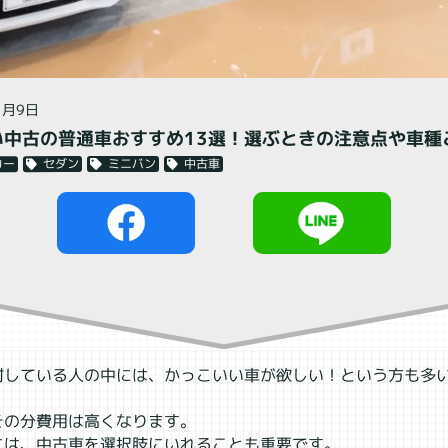
閉じる
1月9日
い中古の普通車おすすめ13選！選ぶときの注意点や車種
中古車
ミニバン
セダン
カー
討している人の中には、かっこいい車が欲しい！という方も多
その分費用は高くなります。
には、中古車を選択肢にいれることも重要です。