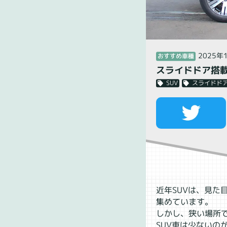
2025年
おすすめ車種
スライドドア搭載
スライドド
SUV
近年SUVは、見
集めています。
しかし、狭い場所
SUV車は少ないの