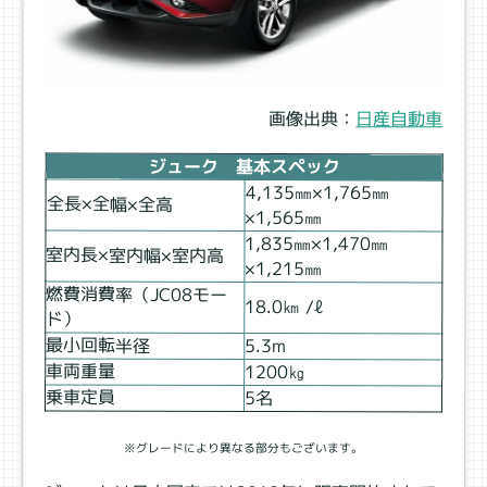
画像出典：
日産自動車
ジューク 基本スペック
4,135㎜×1,765㎜
全長×全幅×全高
×1,565㎜
1,835㎜×1,470㎜
室内長×室内幅×室内高
×1,215㎜
燃費消費率（JC08モー
18.0㎞ /ℓ
ド）
最小回転半径
5.3ⅿ
車両重量
1200㎏
乗車定員
5名
※グレードにより異なる部分もございます。