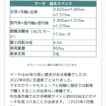
マーチ 基本スペック
3,825㎜×1,665㎜
全長×全幅×全高
×1,515㎜
1,905㎜×1,370㎜
室内長×室内幅×室内高
×1,270㎜
燃費消費率（WLTCモー
17.6㎞ /ℓ
ド）
最小回転半径
4.5ⅿ
車両重量
950㎏
乗車定員
5名
※グレードにより異なる部分もございます。
マーチは40年の長い歴史がある車種でしたが、
2022年8月に生産終了となりました。
ですのでマーチもキューブと同様に現在では新車
で購入することが出来ない車種です。
中古車市場では大手検索サイトに約900台ほどのマ
ーチを見つけることが出来ます。（2025年1月現