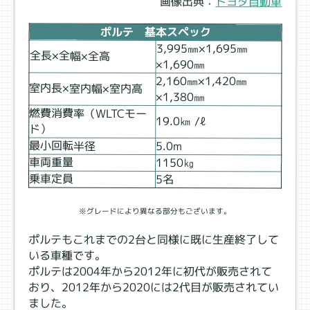
画像出典：
トヨタ
自動車
ポルテ 基本スペック
3,995㎜×1,695㎜
全長×全幅×全高
×1,690㎜
2,160㎜×1,420㎜
室内長×室内幅×室内高
×1,380㎜
燃費消費率（WLTCモー
19.0㎞ /ℓ
ド）
最小回転半径
5.0ⅿ
車両重量
1150㎏
乗車定員
5名
※グレードにより異なる部分もございます。
ポルテもこれまでの2台と同様に既に生産終了して
いる車種です。
ポルテは2004年から2012年に初代が販売されて
おり、2012年から2020には2代目が販売されてい
ました。