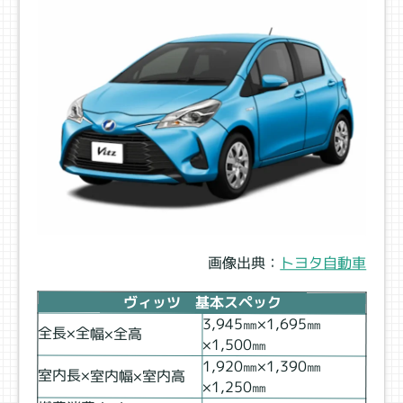
画像出典：
トヨタ
自動車
ヴィッツ 基本スペック
3,945㎜×1,695㎜
全長×全幅×全高
×1,500㎜
1,920㎜×1,390㎜
室内長×室内幅×室内高
×1,250㎜