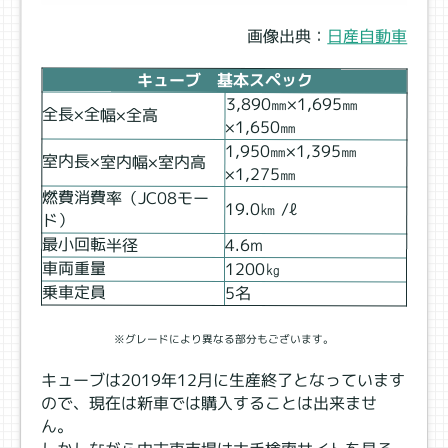
画像出典：
日産自動車
キューブ 基本スペック
3,890㎜×1,695㎜
全長×全幅×全高
×1,650㎜
1,950㎜×1,395㎜
室内長×室内幅×室内高
×1,275㎜
燃費消費率（JC08モー
19.0㎞ /ℓ
ド）
最小回転半径
4.6ⅿ
車両重量
1200㎏
乗車定員
5名
※グレードにより異なる部分もございます。
キューブは2019年12月に生産終了となっています
ので、現在は新車では購入することは出来ませ
ん。