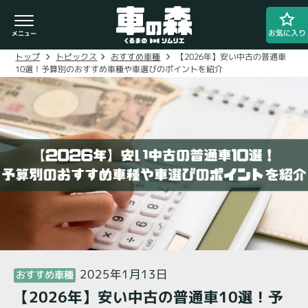
お気に入り
【2026年】安い中古の普通車
おすすめ車種
トピックス
トップ
10選！予算別のおすすめ車種や車選びのポイントを紹介
車検・整備のお問い合わせ
0800-080-1777
ご希望の店舗をタップしてください。
車の森
0800-830-3347
なかもず店
2025年1月13日
おすすめ車種
【2026年】安い中古の普通車10選！予
閉じる