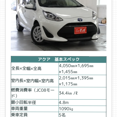
アクア 基本スペック
4,050㎜×1,695㎜
全長×全幅×全高
×1,455㎜
2,015㎜×1,395㎜
室内長×室内幅×室内高
×1,175㎜
燃費消費率（JC08モー
34.4㎞ /ℓ
ド）
最小回転半径
4.8ⅿ
車両重量
1090㎏
乗車定員
5名