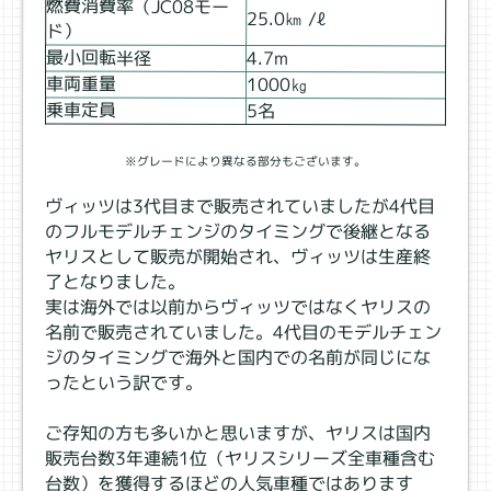
燃費消費率（JC08モー
25.0㎞ /ℓ
ド）
最小回転半径
4.7ⅿ
車両重量
1000㎏
乗車定員
5名
※グレードにより異なる部分もございます。
ヴィッツは3代目まで販売されていましたが4代目
のフルモデルチェンジのタイミングで後継となる
ヤリスとして販売が開始され、ヴィッツは生産終
了となりました。
実は海外では以前からヴィッツではなくヤリスの
名前で販売されていました。4代目のモデルチェン
ジのタイミングで海外と国内での名前が同じにな
ったという訳です。
ご存知の方も多いかと思いますが、ヤリスは国内
販売台数3年連続1位（ヤリスシリーズ全車種含む
台数）を獲得するほどの人気車種ではあります