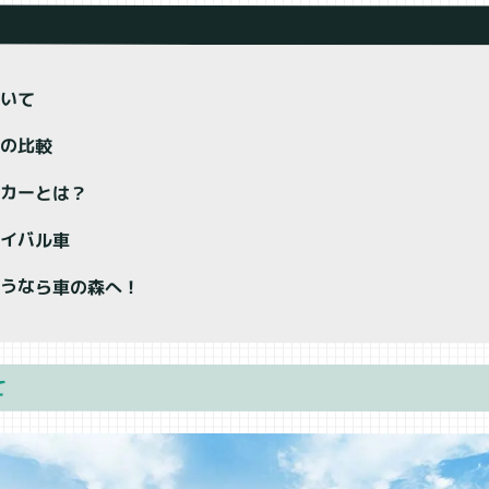
ついて
との比較
トカーとは？
ライバル車
買うなら車の森へ！
て