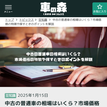
お気に入り
中古の普通車の相場はいくら？市場価
豆知識
トピックス
トップ
格の特徴や探すときのポイントを解説
車検・整備のお問い合わせ
0800-080-1777
ご希望の店舗をタップしてください。
車の森
0800-830-3347
なかもず店
2025年1月15日
豆知識
中古の普通車の相場はいくら？市場価格
閉じる