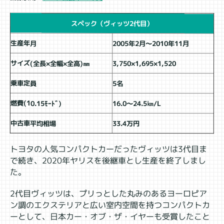
スペック（ヴィッツ2代目）
生産年月
2005年2月～2010年11月
サイズ(全長×全幅×全高)㎜
3,750×1,695×1,520
乗車定員
5名
燃費(10.15ﾓｰﾄﾞ)
16.0～24.5㎞/L
中古車平均相場
33.4万円
トヨタの人気コンパクトカーだったヴィッツは3代目ま
で続き、2020年ヤリスを後継車とし生産を終了しまし
た。
2代目ヴィッツは、プリっとした丸みのあるヨーロピア
ン調のエクステリアと広い室内空間を持つコンパクトカ
ーとして、日本カー・オブ・ザ・イヤーも受賞したこと