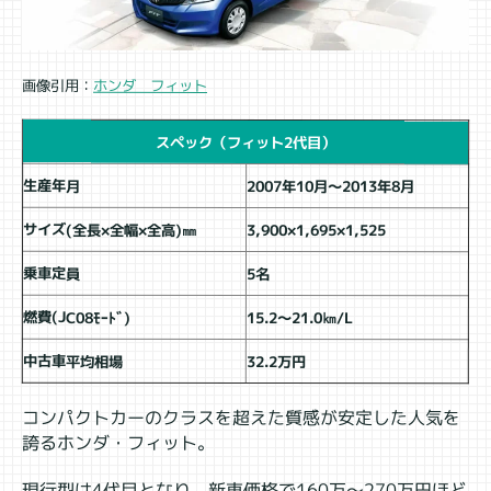
画像引用：
ホンダ フィット
スペック（フィット2代目）
生産年月
2007年10月～2013年8月
サイズ(全長×全幅×全高)㎜
3,900×1,695×1,525
乗車定員
5名
燃費(JC08ﾓｰﾄﾞ)
15.2～21.0㎞/L
中古車平均相場
32.2万円
コンパクトカーのクラスを超えた質感が安定した人気を
誇るホンダ・フィット。
現行型は4代目となり、新車価格で160万～270万円ほど