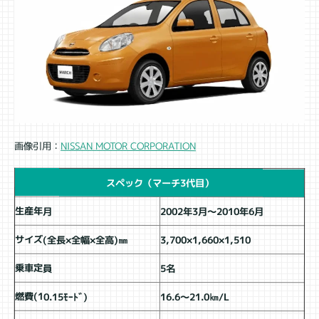
NISSAN MOTOR CORPORATION
画像引用：
スペック（マーチ3代目）
生産年月
2002年3月～2010年6月
サイズ(全長×全幅×全高)㎜
3,700×1,660×1,510
乗車定員
5名
燃費(10.15ﾓｰﾄﾞ)
16.6～21.0㎞/L