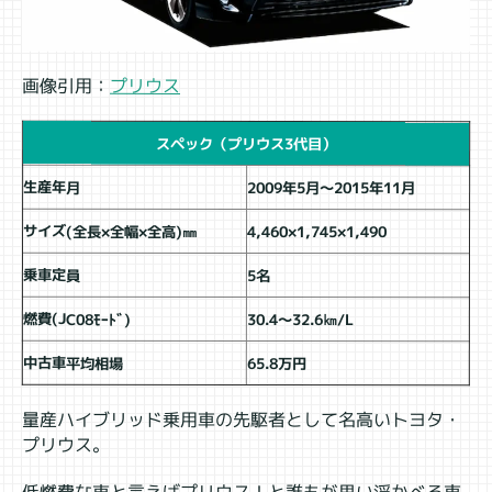
画像引用：
プリウス
スペック（プリウス3代目）
生産年月
2009年5月～2015年11月
サイズ(全長×全幅×全高)㎜
4,460×1,745×1,490
乗車定員
5名
燃費(JC08ﾓｰﾄﾞ)
30.4～32.6㎞/L
中古車平均相場
65.8万円
量産ハイブリッド乗用車の先駆者として名高いトヨタ・
プリウス。