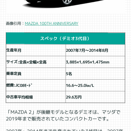
MAZDA 100TH ANNIVERSARY
画像引用：
スペック（デミオ3代目）
生産年月
2007年7月～2014年8月
サイズ:全長×全幅×全高
3,885×1,695×1,475mm
乗車定員
5名
燃費:JC08ﾓｰﾄﾞ
16.6～25.0㎞/L
中古車平均相場
29.6万円
「MAZDA 2」が後継モデルとなるデミオは、マツダで
2019年まで販売されていたコンパクトカーです。