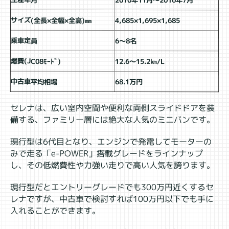
2010年11月～2016年7月
サイズ(全長×全幅×全高)㎜
4,685×1,695×1,685
乗車定員
6～8名
燃費(JC08ﾓｰﾄﾞ)
12.6～15.2㎞/L
中古車平均相場
68.1万円
セレナは、広い室内空間や便利な両側スライドドアを装
備する、ファミリー層には絶大な人気のミニバンです。
現行型は6代目となり、エンジンで発電してモーターの
みで走る「e-POWER」搭載グレードをラインナップ
し、その低燃費性や力強い走りで高い人気を誇ります。
現行型だとエントリーグレードでも300万円近くするセ
レナですが、中古車で検討すれば100万円以下でも手に
入れることができます。