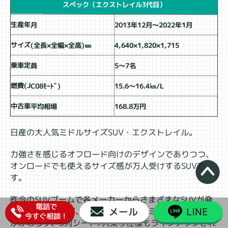
スペック（エクストレイル3代目）
生産年月
2013年12月～2022年1月
サイズ(全長×全幅×全高)㎜
4,640×1,820×1,715
乗車定員
5～7名
燃費(JC08ﾓｰﾄﾞ)
15.6～16.4㎞/L
中古車平均相場
168.8万円
日産の大人気ミドルサイズSUV・エクストレイル。
力強さを感じるオフロード向けのデザインでありつつ、
オンロードでも使えるサイズ感が万人受けするSUVで
す。
昨今のSUVブームで各メーカーからさまざまなSUVが発
電話で
メール
LINE
売されていますが、エクストレイルはミドルサイズにも
今すぐ相談！
かかわらず、3列シート7人乗り仕様もラインナップされ