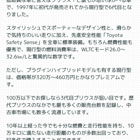
低燃費な車と言えばプリウス！と誰もが思い浮かべる車
で、1997年に初代が発売されてから現行型で6代目とな
りました。
スタイリッシュでスポーティーなデザイン性と、滑らか
で気持ちのいい走りに加え、先進安全性能「Toyota
Safety Sense」を全車に標準装備。もちろん燃費性能も
優秀で、現行型の燃料消費率は、WLTCモード26.0～
32.6㎞/Lと驚異的な数字です。
ただし、プラグインハイブリッドモデルも有する現行型
は、価格帯が320万～460万円とかなりプレミアムで
す。
100万以下でお探しなら3代目プリウスが狙い目です。歴
代プリウスのなかでも最も多くの販売台数を記録し、中
古車市場にも数多く流通しています。
10年以上経った今でも十分な燃費と走行性能を持ち、10
万キロに満たない走行距離のものが多数出回っており、