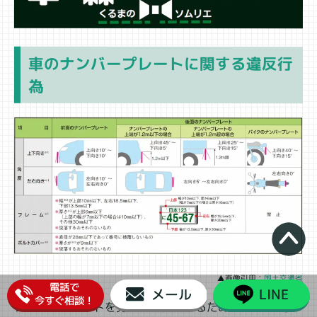
車のナンバープレートに関する違反行
為
▲画像引用：
国土交通省
電話で
メール
LINE
今すぐ相談！
ナンバープレートを見やすく表示するために、2021年