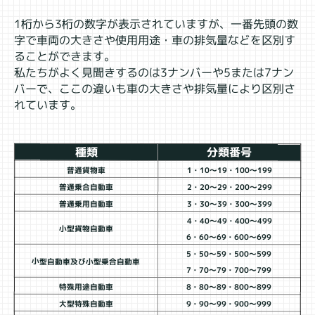
1桁から3桁の数字が表示されていますが、一番先頭の数
字で車両の大きさや使用用途・車の排気量などを区別す
ることができます。
私たちがよく見聞きするのは3ナンバーや5または7ナン
バーで、ここの違いも車の大きさや排気量により区別さ
れています。
種類
分類番号
普通貨物車
1・10～19・100～199
普通乗合自動車
2・20～29・200～299
普通乗用自動車
3・30～39・300～399
4・40～49・400～499
小型貨物自動車
6・60～69・600～699
5・50～59・500～599
小型自動車及び小型乗合自動車
7・70～79・700～799
特殊用途自動車
8・80～89・800～899
大型特殊自動車
9・90～99・900～999