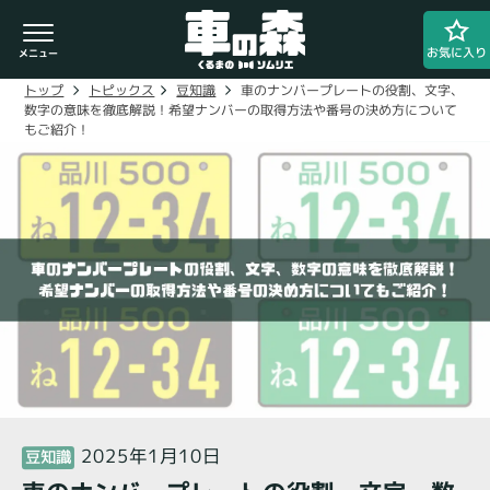
お気に入り
車のナンバープレートの役割、文字、
豆知識
トピックス
トップ
数字の意味を徹底解説！希望ナンバーの取得方法や番号の決め方について
もご紹介！
車検・整備のお問い合わせ
0800-080-1777
ご希望の店舗をタップしてください。
車の森
0800-830-3347
なかもず店
2025年1月10日
豆知識
閉じる