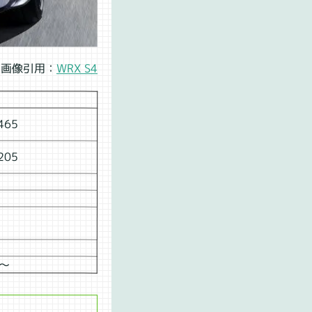
画像引用：
WRX S4
465
205
0～