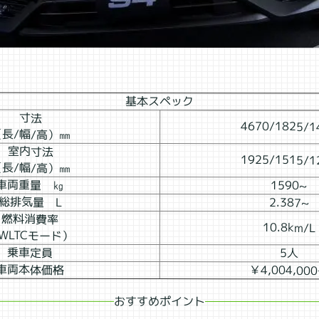
基本スペック
寸法
4670/1825/1
（長/幅/高）㎜
室内寸法
1925/1515/1
（長/幅/高）㎜
車両重量 ㎏
1590~
総排気量 L
2.387~
燃料消費率
10.8km/L
WLTCモード）
乗車定員
5人
車両本体価格
￥4,004,00
おすすめポイント