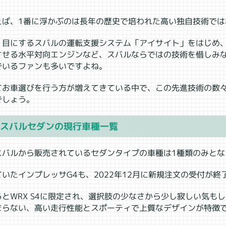
えば、1番に浮かぶのは長年の歴史で培われた高い独自技術では
く目にするスバルの運転支援システム「アイサイト」をはじめ
させる水平対向エンジンなど、スバルならではの技術を惜しみ
でいるファンも多いですよね。
てお車選びを行う方が増えてきている中で、この先進技術の数
でしょう。
】スバルセダンの現行車種一覧
スバルから販売されているセダンタイプの車種は1種類のみとな
いたインプレッサG4も、2022年12月に新規注文の受付が終
とWRX S4に限定され、選択肢の少なさから少し寂しい気もしま
まらない、高い走行性能とスポーティで上質なデザインが特徴