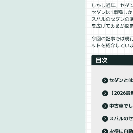
しかし近年、セダ
セダンは1車種し
スバルのセダンの
を広げてみるか悩
今回の記事では現
ットを紹介してい
目次
セダンと
【2026
中古車で
スバルの
お得に自