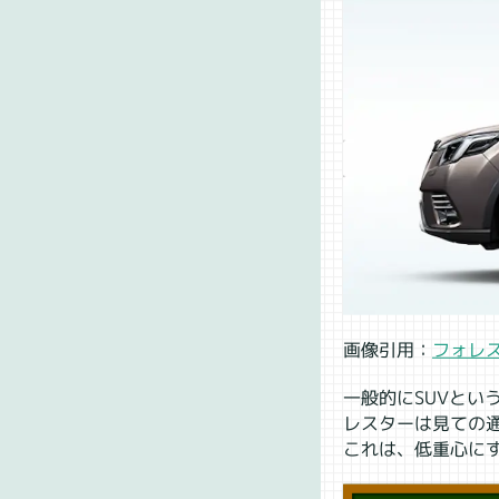
画像引用：
フォレ
一般的にSUVと
レスターは見ての
これは、低重心に