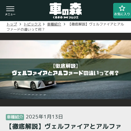
お気に入り
【徹底解説】ヴェルファイアとアル
車種紹介
トピックス
トップ
ファードの違いって何？
車検・整備のお問い合わせ
0800-080-1777
ご希望の店舗をタップしてください。
車の森
0800-830-3347
なかもず店
2025年1月13日
車種紹介
【徹底解説】ヴェルファイアとアルファ
閉じる