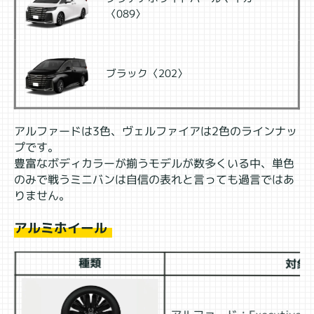
〈089〉
ブラック〈202〉
アルファードは3色、ヴェルファイアは2色のラインナッ
プです。
豊富なボディカラーが揃うモデルが数多くいる中、単色
のみで戦うミニバンは自信の表れと言っても過言ではあ
りません。
アルミホイール
種類
対象