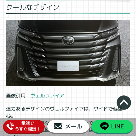
クールなデザイン
画像引用：
ヴェルファイア
迫力あるデザインのヴェルファイアは、ワイドで低重
心。
アルファードでも存在感あるデザインですが、ヴェルフ
電話で
メール
LINE
今すぐ相談！
ァイアはそれを上回る印象を与える二段になったヘッド