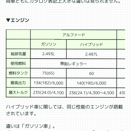
両車ともにカタログ表記上大きな違いは見られません。
▼エンジン
アルファード
ガソリン
ハイブリッド
総排気量
2.493L
2.487L
使用燃料
無鉛レギュラー
燃料タンク
75(65)
60
最高出力
134(182)/6,000
140(190)/6,000
2
最大トルク
235(24.0)/4,100
236(24.1)/4,300～4,500
430(4
ハイブリッド車に関しては、同じ性能のエンジンが搭載
されています。
違いは「ガソリン車」。