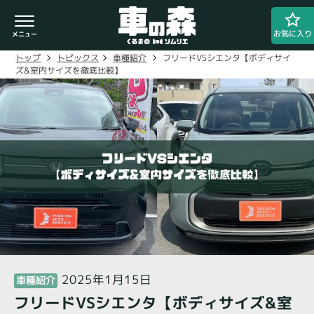
お気に入り
フリードVSシエンタ【ボディサイ
車種紹介
トピックス
トップ
ズ&室内サイズを徹底比較】
車検・整備のお問い合わせ
0800-080-1777
ご希望の店舗をタップしてください。
車の森
0800-830-3347
なかもず店
2025年1月15日
車種紹介
フリードVSシエンタ【ボディサイズ&室
閉じる