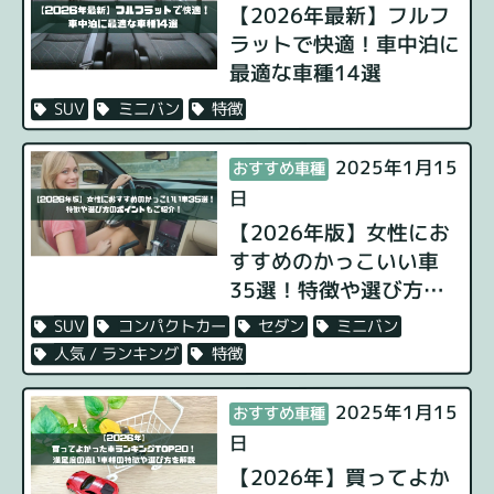
【2026年最新】フルフ
ラットで快適！車中泊に
最適な車種14選
特徴
ミニバン
SUV
2025年1月15
おすすめ車種
日
【2026年版】女性にお
すすめのかっこいい車
35選！特徴や選び方の
ポイントもご紹介！
ミニバン
セダン
コンパクトカー
SUV
特徴
人気 / ランキング
2025年1月15
おすすめ車種
日
【2026年】買ってよか