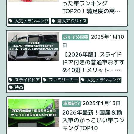
った車ランキング
TOP20！満足度の高い
車種の特徴や選び方を解
購入アドバイス
人気 / ランキング
説
2025年1月10
おすすめ車種
日
【2026年版】スライド
ドア付きの普通車おすす
め10選！メリット・デ
メリットや選び方のポイ
人気 / ランキング
ファミリーカー
スライドドア
ントを解説
特徴
2025年1月13日
車種紹介
2026年最新！国産＆輸
入車のかっこいい車ラン
キングTOP10