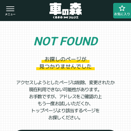
お気に入り
NOT FOUND
車検・整備のお問い合わせ
0800-080-1777
お探しのページが
見つかりませんでした
アクセスしようとしたページは削除、変更されたか
現在利用できない可能性があります。
ご希望の店舗をタップしてください。
お手数ですが、アドレスをご確認の上
もう一度お試しいただくか、
車の森
0800-830-3347
なかもず店
トップページより該当するページを
お探しください。
閉じる