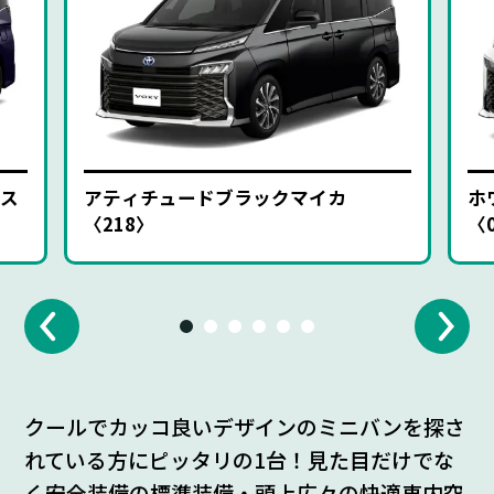
ス
アティチュードブラックマイカ
ホ
〈218〉
〈
クールでカッコ良いデザインのミニバンを探さ
れている方にピッタリの1台！見た目だけでな
く安全装備の標準装備・頭上広々の快適車内空