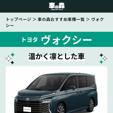
お車の車検・整備に関する
トップページ
＞
車の森おすすめ車種一覧
＞
ヴォク
シー
お問い合わせはこちら！
ヴォクシー
車検・整備のお問い合わせ
トヨタ
0800-080-1777
温かく凛とした車
お車のご購入に関するお問い合わせはこちら！
ご希望の店舗をタップしてください
なかもず店
車の森
0800-830-3347